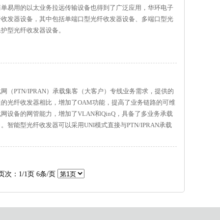
简单易用的以太业务拉远传输设备也得到了广泛应用，华环电子
纤收发器设备，其中包括单端口型光纤收发器设备、多端口型光
保护型光纤收发器设备。
（PTN/IPRAN）承载集客（大客户）专线业务需求，提供的
的光纤收发器相比，增加了OAM功能，提高了业务链路的可维
设备的网管能力，增加了VLAN和QinQ，具备了多业务承载
能型光纤收发器可以采用UNI模式直接与PTN/IPRAN承载
式进行组网，具有通用性强、组网方式灵活、性价比高等特点。
页次：1/1页 6条/页