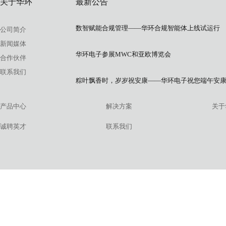
关于华环
最新公告
数智赋能合规管理——华环合规智能体上线试运行
公司简介
新闻媒体
华环电子参展MWC和亚欧博览会
合作伙伴
联系我们
粽叶飘香时，岁岁祝安康——华环电子祝您端午安
产品中心
解决方案
关于
诚聘英才
联系我们