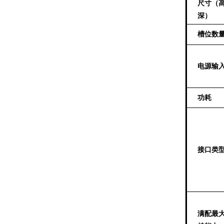
尺寸
（
高
深
）
槽位数
电源输
功耗
接口类
满配最