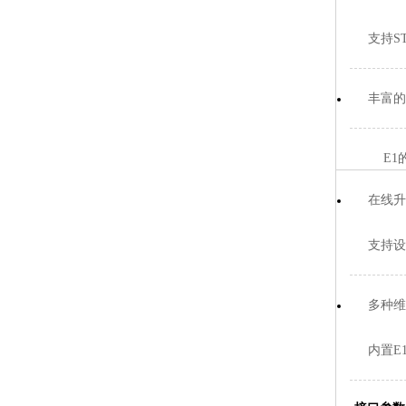
支持ST
丰富的
E1的32
在线升
支持设
多种维
内置E