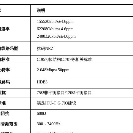
标
说明
155520kbit/s±4.6ppm
口速率
622080kbit/s±4.6ppm
2488320kbit/s±4.6ppm
口线路码型
扰码NRZ
口标准
G.957,帧结构G.707
等相关
标准
比特率
2.048Mbps±50ppm
线路码
HDB3
阻抗
75Ω非平衡接口/120Ω平衡接口
标准
满足ITU-T G.703建议
口阻抗
600Ω
口音频范围
300～3400Hz