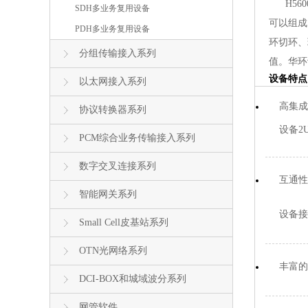
H560
SDH多业务复用设备
可以组成
PDH多业务复用设备
环切环、
分组传输接入系列
值。华环
设备特点
以太网接入系列
高集成
协议转换器系列
设备2
PCM综合业务传输接入系列
数字交叉连接系列
互通性
智能网关系列
设备接
Small Cell皮基站系列
OTN光网络系列
丰富的
DCI-BOX和城域波分系列
网管软件