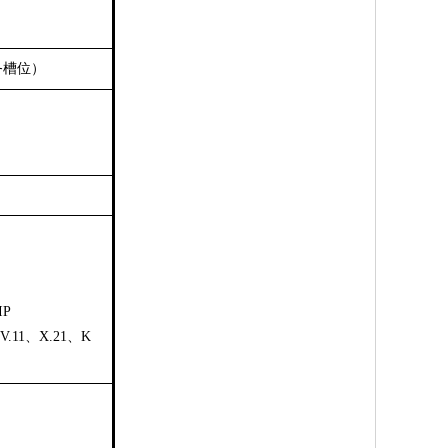
务槽位）
IP
/V.11、X.21、K