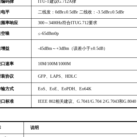
口编码律
ITU-T建议G.712A律
口电平
二线发：0dBr±0.5dBr
二线收：-3.5dBr±0.5dBr
口频率响应
300～3400Hz符合ITUG.712要求
口空噪
≤-65dBm0p
口增益
-45dBm～+3dBm（误差小于±0.5dB）
接口速率
10M/100M/1000M
封装
协议
GFP、LAPS
、
HDLC
传输
方式
EoS、EoE、EoPDH、Eo64K
接口标准
IEEE 802相关建议
、
G.7041/G.704 2/G.7043和G.8040
标
说明