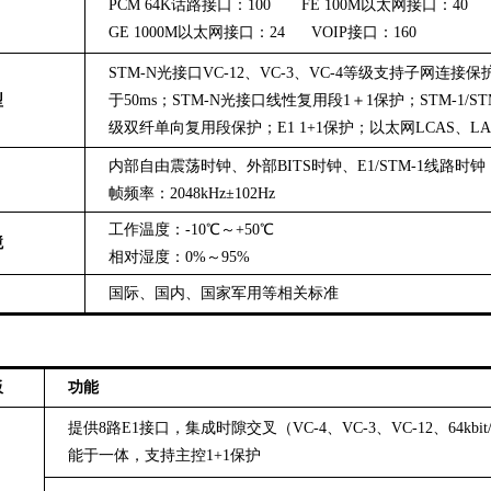
PCM 64K话路接口：1
0
0
FE 100M以太网接口：4
0
G
E 1000M以太网接口：
24 VOIP
接口：
160
STM-N光接口VC-12、VC-3、VC-4等级支持子网连接
型
于50ms；STM-N光接口线性复用段1＋1保护；STM-1/STM-
级双纤单向复用段保护；E1 1+1保护；以太网LCAS、LA
内部自由震荡时钟、外部BITS时钟、E1
/
STM-1线路时钟
帧频率：2048kHz±10
2
Hz
工作温度：-10℃～+50℃
境
相对湿度
：
0%～95%
国际、国内、国家军用等相关标准
板
功能
提供
8
路
E1
接口，集成时隙交叉（
VC-4
、
VC-3
、
VC-12
、
64kbit
能于一体，支持主控
1+1
保护