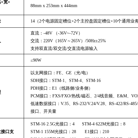
×
宽
×
88
mm x 2
53
mm x 4
44
mm
量
1
4
（2个电源固定槽位+2个主控盘固定槽位+1
0
个通用业
直流：-48V （-36V~-72V）
入
交流：220V（165V～265V）/50Hz±
25
%
支持双直流
/
双交流
/
交直流电源输入
≤
90
W
以太网接口：FE、GE（光/电）
SDH接口：STM-1、STM-4、STM-16
PDH接口：E1（线路侧/业务侧）
型
PCM接口：FXS/FXO/热线/磁石、2/4线音频、E&M、VO
低速数据接口：V.35、RS-232/V.24/V.28、RS-422/RS-485
接口
、
开关量
STM-16 2.5G光接口：4
S
TM-4 622M光接口：8
大接口支
STM-1 155M光接口：
28
E1接口：2
10