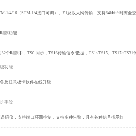
M-1/4/16（STM-1/4接口可调）、E1及以太网传输，支持64kbit/s时隙
时隙功能
个时隙中，TS0 同步，TS16传输信令/数据，TS1~TS15、TS17~TS3
级功能
备及任意板卡软件在线升级
护手段
1误码仪，支持端口环回控制，支持多种告警，具有各种信号指示灯