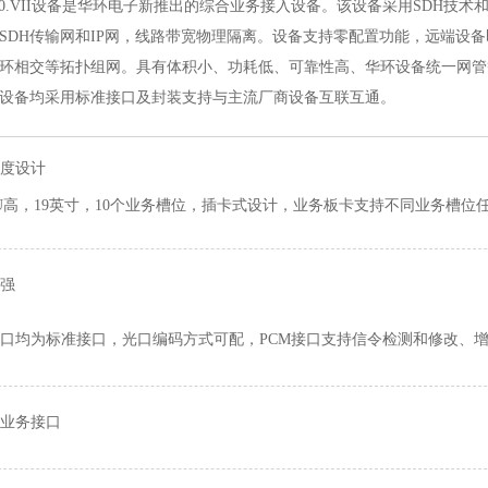
0.VII设备是华环电子新推出的综合业务接入设备。该设备采用SDH技术和
SDH传输网和IP网，线路带宽物理隔离。设备支持零配置功能，远端设
环相交等拓扑组网。具有体积小、功耗低、可靠性高、华环设备统一网管
设备均采用标准接口及封装支持与主流厂商设备互联互通。
度设计
U高，19英寸，10个业务槽位，插卡式设计，业务板卡支持不同业务槽
强
口均为标准接口，光口编码方式可配，PCM接口支持信令检测和修改、
业务接口