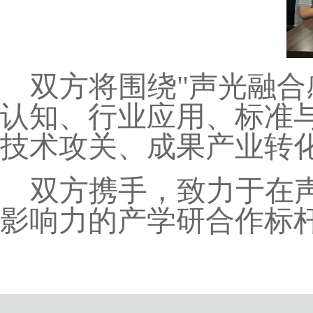
双方将围绕"声光融合
认知、行业应用、标准
技术攻关、成果产业转
双方携手，致力于在
影响力的产学研合作标