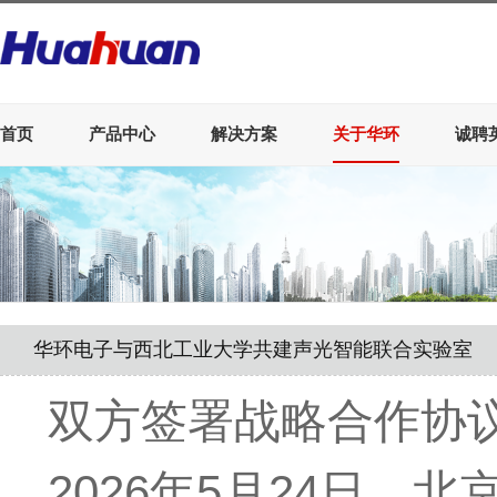
首页
产品中心
解决方案
关于华环
诚聘
华环电子与西北工业大学共建声光智能联合实验室
双方签署战略合作协
2026年5月24日
，北