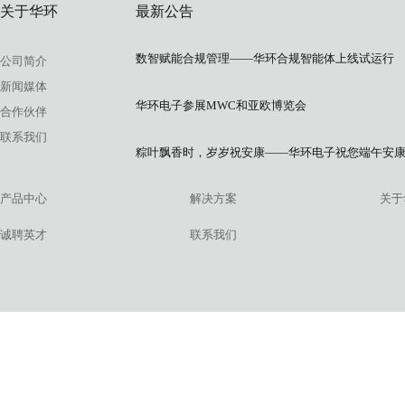
关于华环
最新公告
数智赋能合规管理——华环合规智能体上线试运行
公司简介
新闻媒体
华环电子参展MWC和亚欧博览会
合作伙伴
联系我们
粽叶飘香时，岁岁祝安康——华环电子祝您端午安
产品中心
解决方案
关于
诚聘英才
联系我们