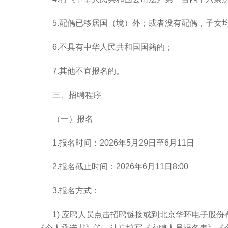
5.
配偶已移居国（境）外；或者没有配偶，子女
6.
不具有中华人民共和国国籍的；
7.
其他不宜报名的。
三、招聘程序
（一）报名
1.
报名时间：
2026
年
5
月
29
日至
6
月
11
日
2.
报名截止时间：
2026
年
6
月
11
日
8:00
3.
报名方式：
1)
应聘人员点击招聘链接或到北京华环电子股份