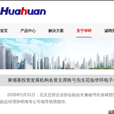
首页
产品中心
解决方案
关于华环
诚聘
柬埔寨投资发展机构名誉主席铁弓先生莅临华环电子
2026
年
5
月
31
日，
北京总部企业协会副会长兼秘书长徐斌陪
副总经理孙明海等公司领导热情接待。