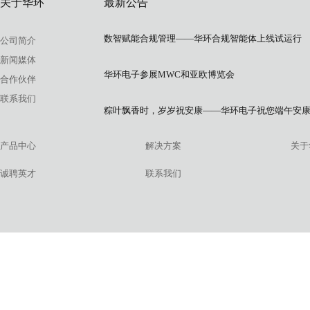
关于华环
最新公告
数智赋能合规管理——华环合规智能体上线试运行
公司简介
新闻媒体
华环电子参展MWC和亚欧博览会
合作伙伴
联系我们
粽叶飘香时，岁岁祝安康——华环电子祝您端午安
产品中心
解决方案
关于
诚聘英才
联系我们